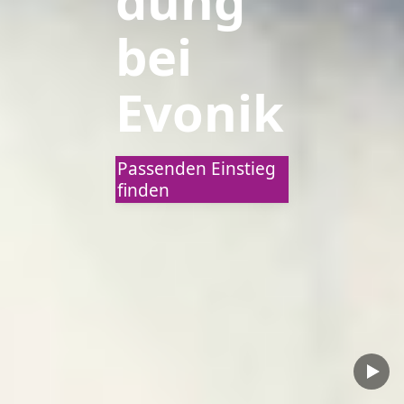
dung
bei
Evonik
Passenden Einstieg
finden